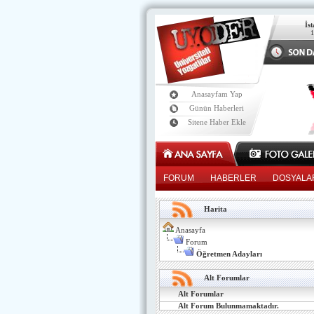
İs
Anasayfam Yap
Günün Haberleri
Sitene Haber Ekle
FORUM
HABERLER
DOSYALA
Harita
Anasayfa
Forum
Öğretmen Adayları
Alt Forumlar
Alt Forumlar
Alt Forum Bulunmamaktadır.