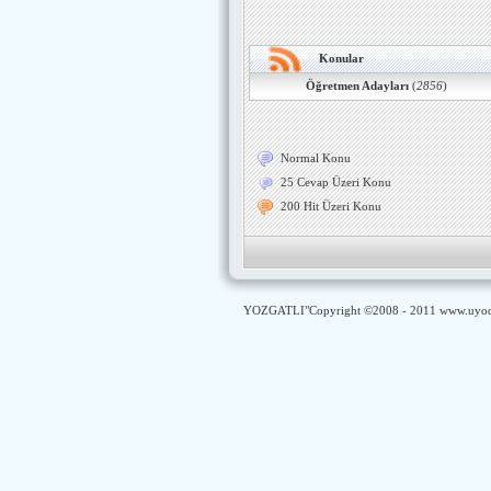
Konular
Öğretmen Adayları
(
2856
)
Normal Konu
25 Cevap Üzeri Konu
200 Hit Üzeri Konu
YOZGATLI
"Copyright ©2008 - 2011
www.uyod