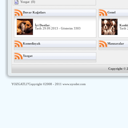
Yozgat
(0)
Duvar Kağıtları
Genel
İyi Dostlar
..
Kanki
Tarih 29.09.2013 - Gösterim 3303
Tarih 
Komedizyak
Manzaralar
Yozgat
Copyright ©
YOZGATLI
"Copyright ©2008 - 2011
www.uyoder.com