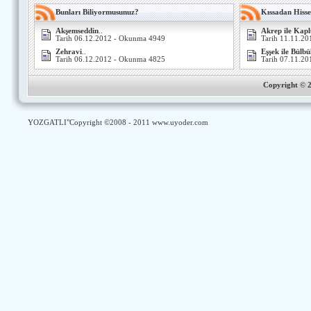
Bunları Biliyormusunuz?
Kıssadan Hisse
Akşemseddin
..
Akrep ile Kap
Tarih 06.12.2012 - Okunma 4949
Tarih 11.11.2
Zehravi
..
Eşşek ile Bülbü
Tarih 06.12.2012 - Okunma 4825
Tarih 07.11.2
Copyright ©
YOZGATLI
"Copyright ©2008 - 2011
www.uyoder.com