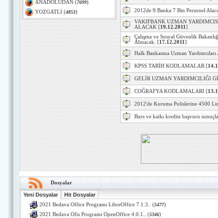
ANADOLUDAN
(
7699
)
2012de 9 Banka 7 Bin Personel Alac
YOZGATLI
(
4853
)
VAKIFBANK UZMAN YARDIMCISI
ALACAK
[
19.12.2011
]
Çalışma ve Sosyal Güvenlik Bakanlı
Alınacak.
[
17.12.2011
]
Halk Bankasına Uzman Yardımcıları A
KPSS TARİH KODLAMALAR
[
14.
GELİR UZMAN YARDIMCILIĞI Gİ
COĞRAFYA KODLAMALARI
[
13.
2012'de Koruma Polislerine 4500 Li
Burs ve katkı kredisi başvuru sonuçla
Dosyalar
Yeni Dosyalar
Hit Dosyalar
2021 Bedava Office Programı LibreOffice 7.1.3..
(
5477
)
2021 Bedava Ofis Programı OpenOffice 4.0.1..
(
5346
)