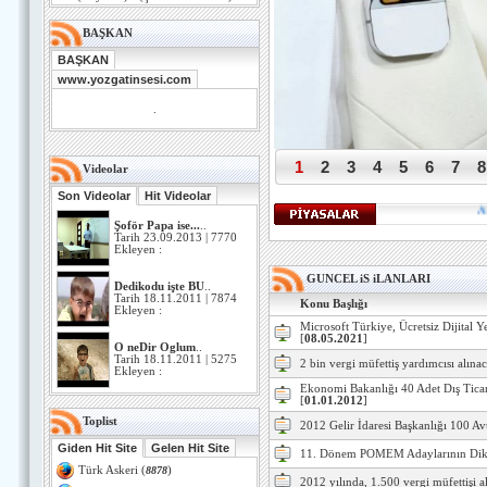
BAŞKAN
BAŞKAN
www.yozgatinsesi.com
.
1
2
3
4
5
6
7
8
Videolar
Son Videolar
Hit Videolar
AM
Şoför Papa ise...
..
Tarih 23.09.2013 | 7770
Ekleyen :
GUNCEL iS iLANLARI
Dedikodu işte BU
..
Tarih 18.11.2011 | 7874
Konu Başlığı
Ekleyen :
Microsoft Türkiye, Ücretsiz Dijital Y
[
08.05.2021
]
O neDir Oglum
..
Tarih 18.11.2011 | 5275
2 bin vergi müfettiş yardımcısı alına
Ekleyen :
Ekonomi Bakanlığı 40 Adet Dış Tica
[
01.01.2012
]
Toplist
2012 Gelir İdaresi Başkanlığı 100 Av
Giden Hit Site
Gelen Hit Site
11. Dönem POMEM Adaylarının Dik
Türk Askeri
(
8878
)
2012 yılında, 1.500 vergi müfettişi a