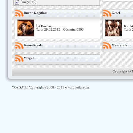
Yozgat
(0)
Duvar Kağıtları
Genel
İyi Dostlar
..
Kanki
Tarih 29.09.2013 - Gösterim 3303
Tarih 
Komedizyak
Manzaralar
Yozgat
Copyright ©
YOZGATLI
"Copyright ©2008 - 2011
www.uyoder.com