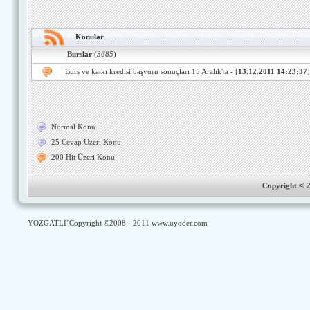
Konular
Burslar
(
3685
)
Burs ve katkı kredisi başvuru sonuçları 15 Aralık'ta
- [
13.12.2011 14:23:37
]
Normal Konu
25 Cevap Üzeri Konu
200 Hit Üzeri Konu
Copyright ©
YOZGATLI
"Copyright ©2008 - 2011
www.uyoder.com